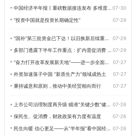
中国经济半年报丨重磅数据接连发布 多维度带你看中国发展“节节高”
07-30
“投资中国就是投资长期确定性”
07-29
“国补”第三批资金已下达！以旧换新后续重点在哪？
07-29
多部门透露下半年工作重点：扩内需促消费 反内卷优供给 稳住楼市股市
07-29
“奋力打开改革发展新天地”——进一步全面深化改革不断向广度和深度进军
07-27
外资加速落子中国 “新质生产力”领域成热土
07-27
秉持诚意和原则，推动中美经贸相向而行
07-27
上市公司治理制度再升级 瞄准“关键少数”健全激励约束
07-26
保民生、促消费，财政政策有力度有温度
07-26
民生向暖 信心更足——从“半年报”看中国经济高质量发展底气
07-26