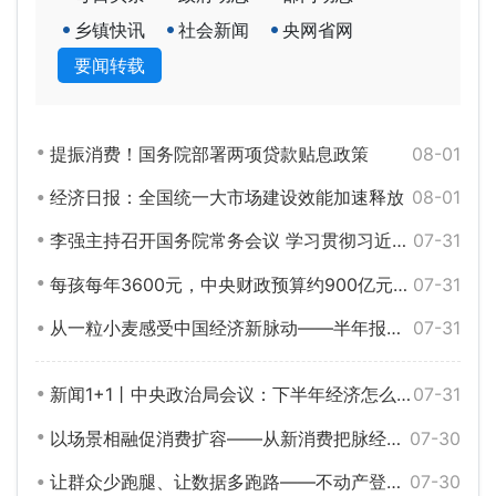
乡镇快讯
社会新闻
央网省网
要闻转载
提振消费！国务院部署两项贷款贴息政策
08-01
经济日报：全国统一大市场建设效能加速释放
08-01
李强主持召开国务院常务会议 学习贯彻习近平总书记关于上半年经济形势和做好下半年经济工作重要讲话精神等
07-31
每孩每年3600元，中央财政预算约900亿元——国新办发布会解读育儿补贴方案
07-31
从一粒小麦感受中国经济新脉动——半年报里看信心③
07-31
新闻1+1丨中央政治局会议：下半年经济怎么干？
07-31
以场景相融促消费扩容——从新消费把脉经济活力与动能③
07-30
让群众少跑腿、让数据多跑路——不动产登记加快推动“跨省通办”
07-30