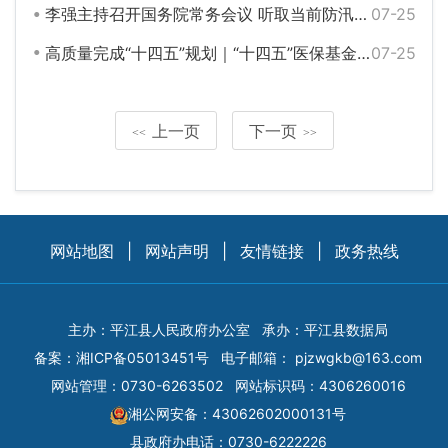
李强主持召开国务院常务会议 听取当前防汛抗旱情况和下一步工作安排汇报等
07-25
高质量完成“十四五”规划｜“十四五”医保基金支出12.13万亿元 我国医保事业提质扩面
07-25
上一页
下一页
<<
>>
网站地图
|
网站声明
|
友情链接
|
政务热线
主办：平江县人民政府办公室
承办：平江县数据局
备案：
湘ICP备05013451号
电子邮箱：
pjzwgkb@163.com
网站管理：0730-6263502
网站标识码：4306260016
湘公网安备：43062602000131号
县政府办电话：0730-6222226