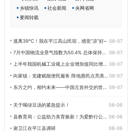
乡镇快讯
社会新闻
央网省网
要闻转载
逃离39℃！我在平江高山民宿，感觉“凉”好~
08-07
7月中国物流业景气指数为50.4% 总体保持扩张
08-07
上半年我国机械工业规上企业增加值同比增长6.4%
08-07
向家镇：党建赋能便民服务 阵地惠民点亮美好生活——南街社区扎实推进党群服务中心“十条举措”
08-07
东方之约，相约未来——中国元首外交的世界情怀与大国气派
08-07
关于喝绿豆汤的紧急提示！
08-06
县教育局：公益助力美育焕新！为爱黔行公益组织翻新大桥中学薪火乐队基地
08-06
谢卫江在平江县调研
08-06