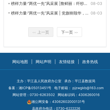
榜样力量·“两优一先”风采展 |詹鲜丽：纤纱绽芳华
08-03
榜样力量·“两优一先”风采展 | 党旗映颐华，初心育英才
08-03
上一页
下一页
<<
>>
网站地图
|
网站声明
|
友情链接
|
政务热线
主办：平江县人民政府办公室
承办：平江县数据局
备案：
湘ICP备05013451号
电子邮箱：
pjzwgkb@163.com
网站管理：0730-6263502
网站标识码：4306260016
湘公网安备：43062602000131号
县政府办电话：0730-6222226