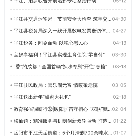
平江、汨罗联合开展治超专项整治行动
05-12
平江县交通运输局：节前安全大检查 筑牢交通平安防线
04-30
平江县税务局深入一线开展数电发票走访体验活动
04-27
平江税务：闻令而动 以税心慰民心
04-13
宝妈享福利！平江县实现生育住院“零自付”
03-30
“香”约成都！全国首辆“辣味专列”开往“春糖”
03-18
平江县民政局：喜乐闹元宵 情暖敬老院
03-05
平江送出新年“甜蜜大礼包”
02-18
教育强省调研行㉒|暖阳护苗守初心 “双联”赋能筑防线——平江县协同育人机制创新实践纪实
02-04
梅仙镇：精准服务与机制创新双轮驱动 打造更优营商环境
01-22
岳阳市平江天岳街道：5个月清剿700余吨水葫芦守护母亲河畅通
01-07