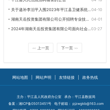
关于递补李汨平入围2023年平江县卫健系统公开招聘专业技术人员体检环节的公告
04-10
湖南天岳投资集团有限公司公开招聘专业技术人员入围体检名单表
04-01
2024年湖南天岳投资集团有限公司面向社会公开招聘专技人员面试公告
03-27
上一页
下一页
<<
>>
网站地图
|
网站声明
|
友情链接
|
政务热线
主办：平江县人民政府办公室
承办：平江县数据局
备案：
湘ICP备05013451号
电子邮箱：
pjzwgkb@163.com