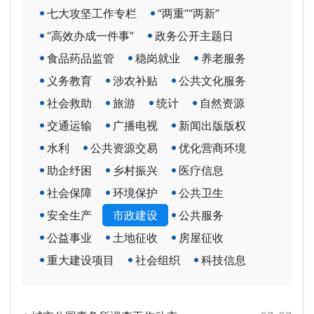
七大攻坚工作专栏
“两重”“两新”
“高效办成一件事”
政务公开主题日
食品药品监管
稳岗就业
养老服务
义务教育
涉农补贴
公共文化服务
社会救助
旅游
统计
自然资源
交通运输
广播电视
新闻出版版权
水利
公共资源交易
优化营商环境
助企纾困
乡村振兴
医疗信息
社会保障
环境保护
公共卫生
安全生产
市政建设
公共服务
公益事业
土地征收
房屋征收
重大建设项目
社会组织
科技信息