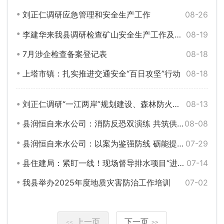
刘正仁调研应急管理和安全生产工作
08-26
李建华来我县调研检查矿山安全生产工作及非煤矿山、尾矿库包保责任落实情况
08-19
7月涉企检查备案登记表
08-18
上塔市镇：扎实推进交通安全“百日攻坚”行动
08-18
刘正仁调研“一江两岸”规划建设、森林防火、文旅产业发展工作
08-13
县润恒自来水公司：消防反恐双演练 共筑供水安全网
08-08
县润恒自来水公司：以案为鉴强防线 砺能提质护民生——召开安全生产警示教育大会
07-29
县住建局：紧盯一线！现场督导排水项目“进度条”
07-14
我县举办2025年度地质灾害防治工作培训
07-02
上一页
下一页
<<
>>