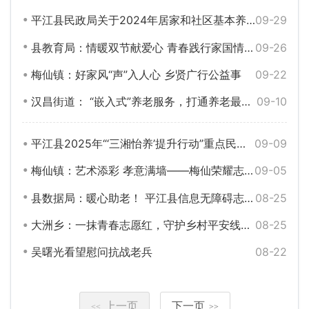
平江县民政局关于2024年居家和社区基本养老服务提升行动项目开展情况的公示
09-29
县教育局：情暖双节献爱心 青春践行家国情——桂花学校开展敬老志愿活动
09-26
梅仙镇：好家风“声”入人心 乡贤广行公益事
09-22
汉昌街道： “嵌入式”养老服务，打通养老最后一米
09-10
平江县2025年“‘三湘怡养’提升行动”重点民生实事老年助餐点评估汇总表
09-09
梅仙镇：艺术添彩 孝意满墙——梅仙荣耀志愿者绘就敬老院文化新景
09-05
县数据局：暖心助老！ 平江县信息无障碍志愿服务，让老人办事更省心
08-25
大洲乡：一抹青春志愿红，守护乡村平安线——组织开展学生志愿服务活动
08-25
吴曙光看望慰问抗战老兵
08-22
上一页
下一页
<<
>>