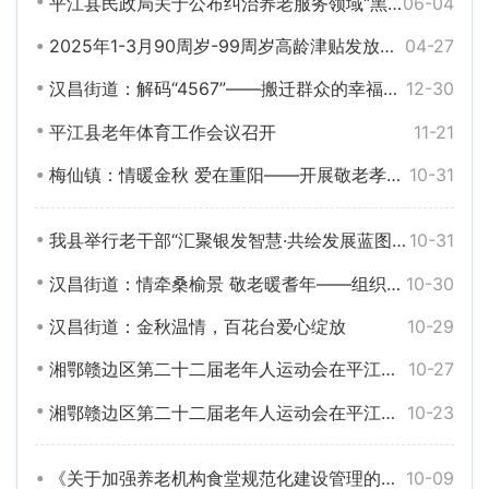
平江县民政局关于公布纠治养老服务领域“黑机构”线索举报渠道的公告
06-04
2025年1-3月90周岁-99周岁高龄津贴发放花名册汇总表
04-27
汉昌街道：解码“4567”——搬迁群众的幸福生活方程式
12-30
平江县老年体育工作会议召开
11-21
梅仙镇：情暖金秋 爱在重阳——开展敬老孝亲主题活动
10-31
我县举行老干部“汇聚银发智慧·共绘发展蓝图”庆重阳视察调研活动
10-31
汉昌街道：情牵桑榆景 敬老暖耆年——组织开展“敬老月”主题活动
10-30
汉昌街道：金秋温情，百花台爱心绽放
10-29
湘鄂赣边区第二十二届老年人运动会在平江圆满闭幕
10-27
湘鄂赣边区第二十二届老年人运动会在平江开幕
10-23
《关于加强养老机构食堂规范化建设管理的通知》政策解读
10-09