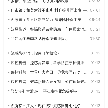
多措并举控虫媒，同心协力防疾病
08-03
伍市镇：和美建设不止步 村容提升再出发 ——武莲村以三项精细化整治擦亮和美乡村生态底色
07-01
向家镇：多方联动齐发力 清患除险保平安——开展小区电动车、消防通道综合整治专项行动
06-24
汉昌街道：警惕楼道杂物隐患，守住居家消防安全底线
05-21
平江县冬春季常见传染病健康提示
01-30
流感防护消毒指南（学校篇）
01-13
疾控科普丨流感高发季，科学防控守护健康
01-13
疾控科普丨世界狂犬病日：你我共同行动，共筑狂犬病防控防线
01-13
疾控科普丨登革热进入高发期，如何预防登革热
01-13
预防基孔肯雅热 ，平江疾控紧急提醒→
01-13
@所有平江人：现在接种流感疫苗刚刚好
01-13