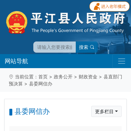
搜索
网站导航
当前位置：
首页
>
政务公开
>
财政资金
>
县直部门
预决算
>
县委网信办
县委网信办
更多栏目