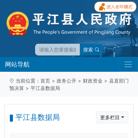
搜索
网站导航
当前位置：
首页
>
政务公开
>
财政资金
>
县直部门
预决算
>
平江县数据局
平江县数据局
更多栏目