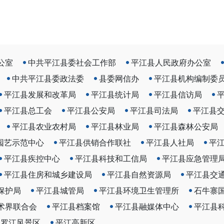
公室
中共平江县委社会工作部
平江县人民政府办公室
中共平江县委政法委
县委网信办
平江县机构编制委
平江县发展和改革局
平江县统计局
平江县信访局
平江县总工会
平江县公安局
平江县司法局
平江县
平江县农业农村局
平江县林业局
平江县森林公安局
园艺示范中心
平江县供销合作联社
平江县人社局
平
平江县疾控中心
平江县科技和工信局
平江县应急管理
平江县住房和城乡建设局
平江县自然资源局
平江县交
保护局
平江县城管局
平江县环境卫生管理所
石牛寨
术界联合会
平江县档案馆
平江县融媒体中心
平江县
汨罗江风景区
平江高新区