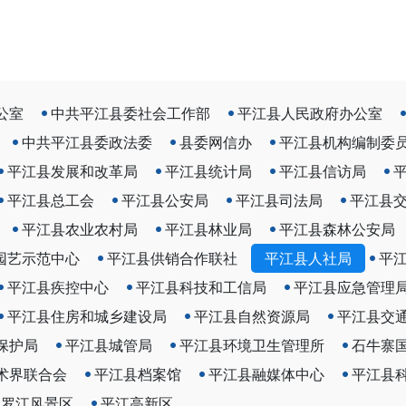
公室
中共平江县委社会工作部
平江县人民政府办公室
中共平江县委政法委
县委网信办
平江县机构编制委
平江县发展和改革局
平江县统计局
平江县信访局
平江县总工会
平江县公安局
平江县司法局
平江县
平江县农业农村局
平江县林业局
平江县森林公安局
园艺示范中心
平江县供销合作联社
平江县人社局
平
平江县疾控中心
平江县科技和工信局
平江县应急管理
平江县住房和城乡建设局
平江县自然资源局
平江县交
保护局
平江县城管局
平江县环境卫生管理所
石牛寨
术界联合会
平江县档案馆
平江县融媒体中心
平江县
汨罗江风景区
平江高新区