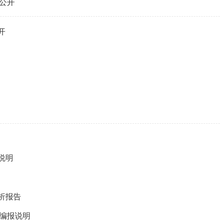
公开
开
说明
析报告
算编报说明