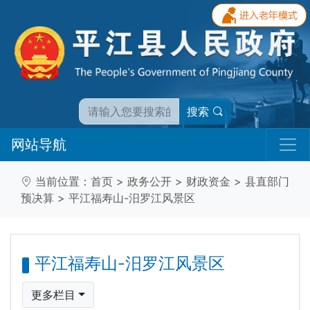
搜索
网站导航
当前位置：
首页
>
政务公开
>
财政资金
>
县直部门
预决算
>
平江福寿山-汨罗江风景区
平江福寿山-汨罗江风景区
更多栏目