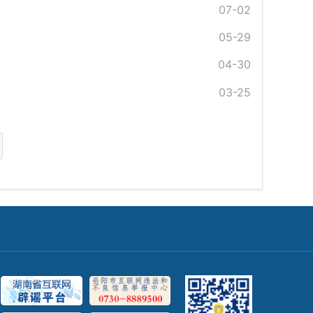
07-02
05-29
04-30
03-25