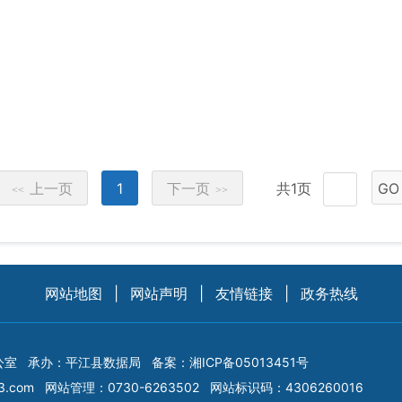
上一页
1
下一页
共1页
GO
<<
>>
网站地图
|
网站声明
|
友情链接
|
政务热线
公室
承办：平江县数据局
备案：
湘ICP备05013451号
3.com
网站管理：0730-6263502
网站标识码：4306260016