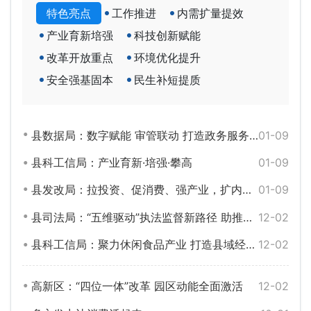
特色亮点
工作推进
内需扩量提效
产业育新培强
科技创新赋能
改革开放重点
环境优化提升
安全强基固本
民生补短提质
县数据局：数字赋能 审管联动 打造政务服务新范式
01-09
县科工信局：产业育新·培强·攀高
01-09
县发改局：拉投资、促消费、强产业，扩内需、稳增长、优结构
01-09
县司法局：“五维驱动”执法监督新路径 助推法治化营商环境建设
12-02
县科工信局：聚力休闲食品产业 打造县域经济高质量发展新引擎
12-02
高新区：“四位一体”改革 园区动能全面激活
12-02