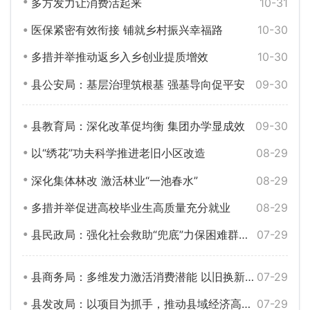
多方发力让消费活起来‌
10-31
医保紧密有效衔接 铺就乡村振兴幸福路
10-30
多措并举推动返乡入乡创业提质增效
10-30
县公安局：基层治理筑根基 强基导向促平安
09-30
县教育局：深化改革促均衡 集团办学显成效
09-30
以“绣花”功夫科学推进老旧小区改造
08-29
深化集体林改 激活林业“一池春水”
08-29
多措并举促进高校毕业生高质量充分就业
08-29
县民政局：强化社会救助“兜底”力保困难群众“有底”
07-29
县商务局：多维发力激活消费潜能 以旧换新交出亮眼答卷
07-29
县发改局：以项目为抓手，推动县域经济高质量发展
07-29