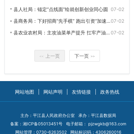
县人社局：锚定“点线面”绘就创新创业同心圆
07-02
县商务局：下好招商“先手棋” 跑出引资“加速度”
07-02
县农业农村局：主攻油菜单产提升 扛牢产油大县责任
07-02
上一页
下一页
<<
>>
网站地图
|
网站声明
|
友情链接
|
政务热线
主办：平江县人民政府办公室
承办：平江县数据局
备案：
湘ICP备05013451号
电子邮箱：
pjzwgkb@163.com
网站管理：0730-6263502
网站标识码：4306260016