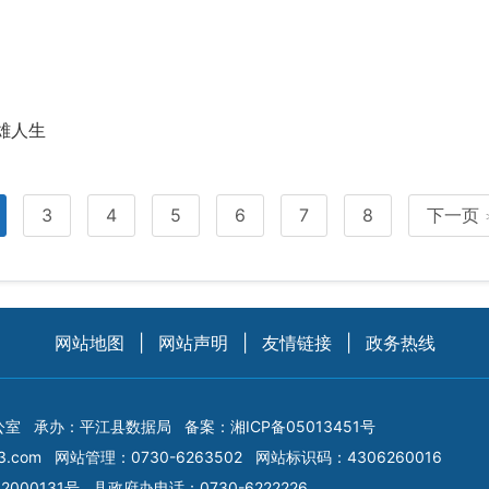
雄人生
3
4
5
6
7
8
下一页
网站地图
|
网站声明
|
友情链接
|
政务热线
公室
承办：平江县数据局
备案：
湘ICP备05013451号
3.com
网站管理：0730-6263502
网站标识码：4306260016
2000131号
县政府办电话：0730-6222226