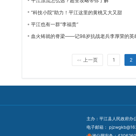
平江漂流怎么选？超全攻略带你了解
“科技小院”助力！平江这里的黄桃又大又甜
平江也有一群“李福贵”
血火铸就的脊梁——记98岁抗战老兵李厚荣的英
上一页
1
2
<<
主办：平江县人民政府办
电子邮箱：
pjzwgkb@16
湘公网安备：4306260