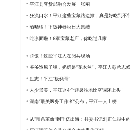
平江县客货邮融合发展一张图
狂流口水！平江这些宝藏路边摊，真是好吃到不
晒晒晒！下饭神器秋日大集结
吃凉面啦！8家宝藏老店，你吃过几家
骄傲！这些平江人在阅兵现场
爷爷造原子弹，奶奶是“花木兰”，平江人彭承志
励志！平江“板凳哥”
人少景美，平江这4个避暑胜地比空调还上头！
湖南“最美医务工作者”公布，平江一人上榜！
从“辣条革命”到千亿出海：县委书记刘正仁眼中的