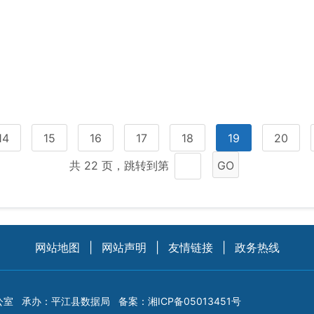
14
15
16
17
18
19
20
共 22 页，跳转到第
GO
网站地图
|
网站声明
|
友情链接
|
政务热线
公室
承办：平江县数据局
备案：
湘ICP备05013451号