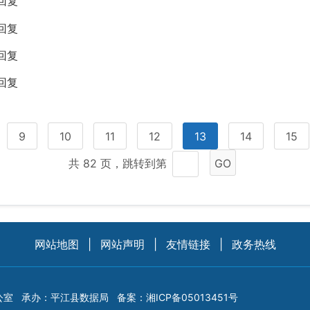
回复
回复
回复
回复
9
10
11
12
13
14
15
共 82 页，跳转到第
GO
网站地图
|
网站声明
|
友情链接
|
政务热线
公室
承办：平江县数据局
备案：
湘ICP备05013451号