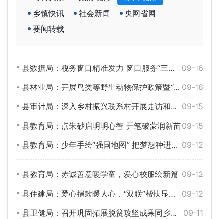
乡镇快讯
社会新闻
央网省网
要闻转载
县数据局：税务窗口精准发力 窗口服务“三升三降”——平江县政务服务标准化建设工作专题报道
09-16
县林业局：开展鸟类等野生动物保护政策暨“防鸟网”使用宣讲活动
09-16
县审计局：深入乡村振兴联系村开展走访和学校“双联”活动
09-15
县教育局：点朱砂启明明心智 开笔破蒙润新苗
09-15
县教育局：少年手绘“强国地图” 把梦想种进祖国山河里
09-12
县教育局：赤诚善意暖学童，爱心校服绘新篇
09-12
县住建局：爱心捐款暖人心，“双联”帮扶显担当
09-12
县卫健局：召开巩固拓展脱贫攻坚成果同乡村振兴有效衔接工作推进会
09-11