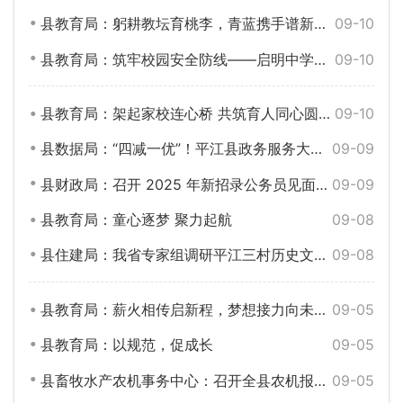
县教育局：躬耕教坛育桃李，青蓝携手谱新篇——毛湾学校隆重举行教师节庆祝活动
09-10
县教育局：筑牢校园安全防线——启明中学小学部举办法治专题培训​
09-10
县教育局：架起家校连心桥 共筑育人同心圆——佐姣学校开展全员家访活动
09-10
县数据局：“四减一优”！平江县政务服务大厅奏响标准化建设“新乐章”
09-09
县财政局：召开 2025 年新招录公务员见面会暨集体廉政谈话
09-09
县教育局：童心逐梦 聚力起航
09-08
县住建局：我省专家组调研平江三村历史文化名村建设工作
09-08
县教育局：薪火相传启新程，梦想接力向未来——河东学校举行一年级入学礼
09-05
县教育局：以规范，促成长
09-05
县畜牧水产农机事务中心：召开全县农机报废更新补贴政策宣讲培训会
09-05